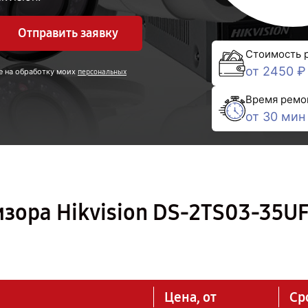
Отправить заявку
Стоимость 
от 2450 ₽
е на обработку моих
персональных
Время ремо
от 30 мин
зора Hikvision DS-2TS03-35U
Цена, от
Ср