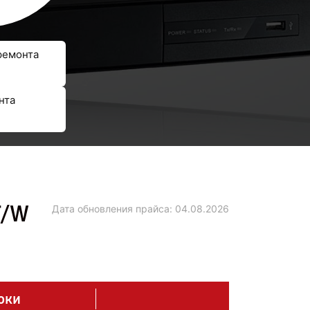
ремонта
нта
F/W
Дата обновления прайса:
04.08.2026
оки