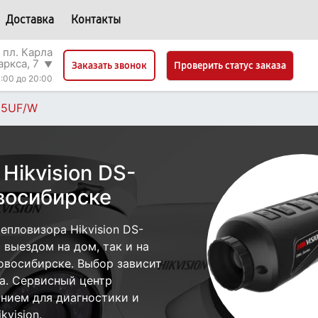
Доставка
Контакты
 пл. Карла
аркса, 7
▼
Проверить статус заказа
Заказать звонок
:00 до 20:00
35UF/W
Hikvision DS-
восибирске
пловизора Hikvision DS-
выездом на дом, так и на
Новосибирске. Выбор зависит
а. Сервисный центр
нием для диагностики и
vision.