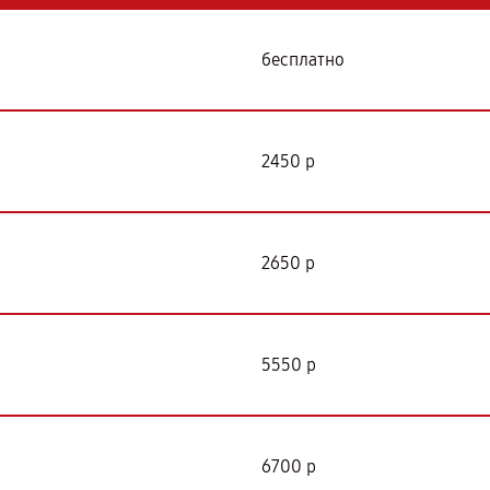
бесплатно
2450 р
2650 р
5550 р
6700 р