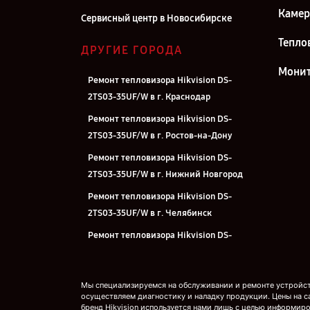
Камер
Сервисный центр в Новосибирске
Тепло
ДРУГИЕ ГОРОДА
Мони
Ремонт тепловизора Hikvision DS-
2TS03-35UF/W в г. Краснодар
Ремонт тепловизора Hikvision DS-
2TS03-35UF/W в г. Ростов-на-Дону
Ремонт тепловизора Hikvision DS-
2TS03-35UF/W в г. Нижний Новгород
Ремонт тепловизора Hikvision DS-
2TS03-35UF/W в г. Челябинск
Ремонт тепловизора Hikvision DS-
2TS03-35UF/W в г. Екатеринбург
Ремонт тепловизора Hikvision DS-
Мы специализируемся на обслуживании и ремонте устройств
2TS03-35UF/W в г. Казань
осуществляем диагностику и наладку продукции. Цены на с
бренд Hikvision используется нами лишь с целью информиро