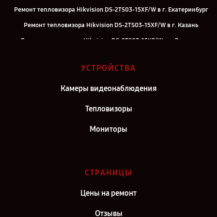
Ремонт тепловизора Hikvision DS-2TS03-15XF/W в г. Екатеринбург
Ремонт тепловизора Hikvision DS-2TS03-15XF/W в г. Казань
Ремонт тепловизора Hikvision DS-2TS03-15XF/W в г. Воронеж
Ремонт тепловизора Hikvision DS-2TS03-15XF/W в г. Саратов
УСТРОЙСТВА
Ремонт тепловизора Hikvision DS-2TS03-15XF/W в г. Самара
Ремонт тепловизора Hikvision DS-2TS03-15XF/W в г. Киров
Камеры видеонаблюдения
Ремонт тепловизора Hikvision DS-2TS03-15XF/W в г. Москва
Тепловизоры
Ремонт тепловизора Hikvision DS-2TS03-15XF/W в г. Санкт-
Мониторы
Петербург
СТРАНИЦЫ
Цены на ремонт
Отзывы